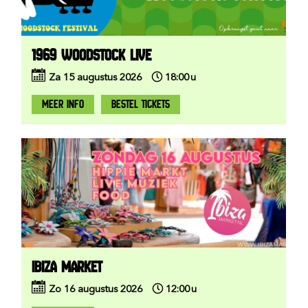
1969 WOODSTOCK LIVE
Za
15
augustus
2026
18:00
u
MEER INFO
BESTEL TICKETS
IBIZA MARKET
Zo
16
augustus
2026
12:00
u