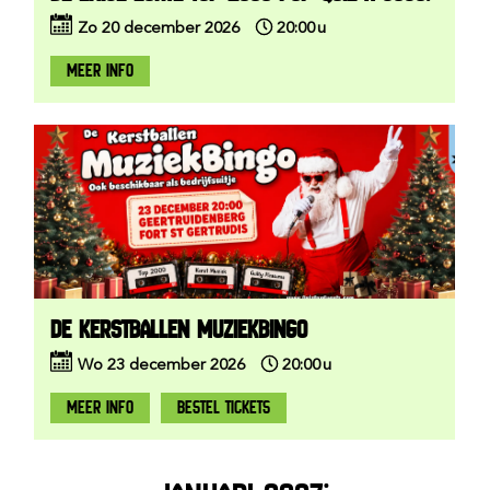
Zo
20
december
2026
20:00
u
MEER INFO
DE KERSTBALLEN MUZIEKBINGO
Wo
23
december
2026
20:00
u
MEER INFO
BESTEL TICKETS