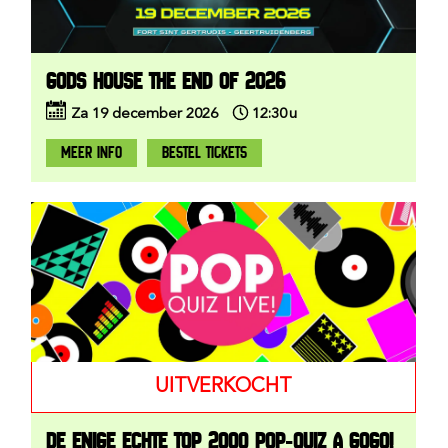
GODS HOUSE THE END OF 2026
Za
19
december
2026
12:30
u
MEER INFO
BESTEL TICKETS
UITVERKOCHT
DE ENIGE ECHTE TOP 2000 POP-QUIZ A GOGO!