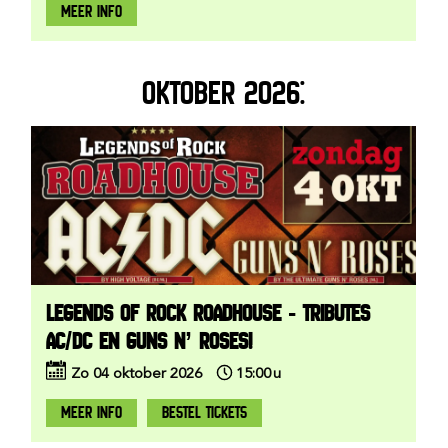
MEER INFO
OKTOBER 2026:
LEGENDS OF ROCK ROADHOUSE - TRIBUTES
AC/DC EN GUNS N’ ROSES!
Zo
04
oktober
2026
15:00
u
MEER INFO
BESTEL TICKETS