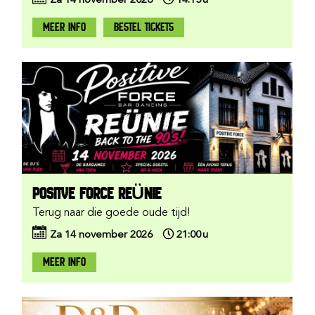
Za
14
november
2026
14:15
u
MEER INFO
BESTEL TICKETS
POSITVE FORCE REÜNIE
Terug naar die goede oude tijd!
Za
14
november
2026
21:00
u
MEER INFO