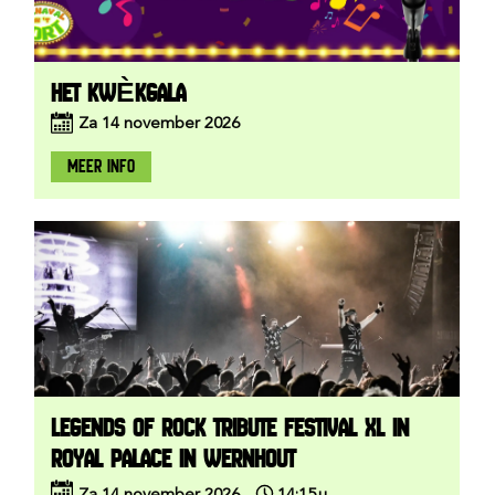
HET KWÈKGALA
Za
14
november
2026
MEER INFO
LEGENDS OF ROCK TRIBUTE FESTIVAL XL IN
ROYAL PALACE IN WERNHOUT