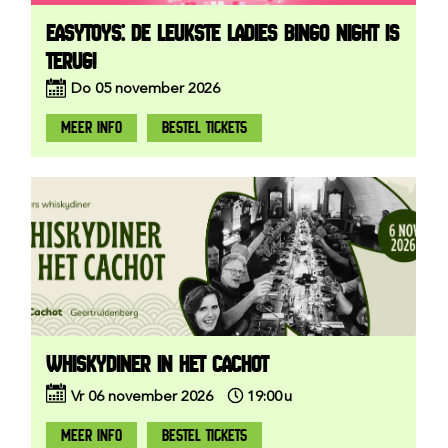
EASYTOYS: DE LEUKSTE LADIES BINGO NIGHT IS
TERUG!
Do
05
november
2026
MEER INFO
BESTEL TICKETS
WHISKYDINER IN HET CACHOT
Vr
06
november
2026
19:00
u
MEER INFO
BESTEL TICKETS